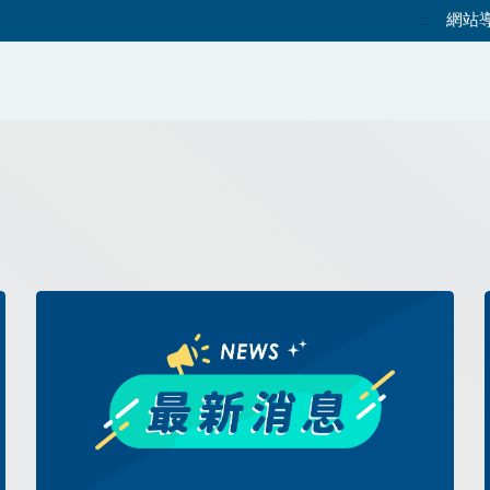
網站
:::