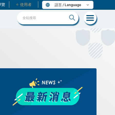
導覽
✧
使用者
language
expand_more
語言 / Language